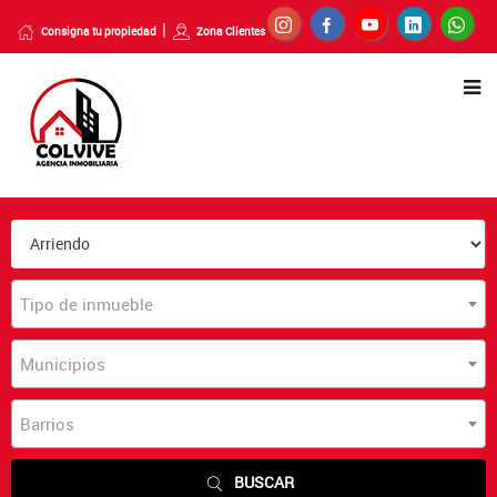
Consigna tu propiedad
Zona Clientes
Tipo de inmueble
Municipios
Barrios
BUSCAR