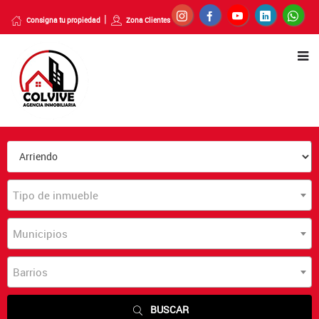
Consigna tu propiedad
Zona Clientes
Tipo de inmueble
Municipios
Barrios
BUSCAR