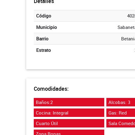
Detalles
Código
402
Municipio
Sabanet
Barrio
Betani
Estrato
Comodidades:
Baños:2
Alcobas: 3
Cocina: Integral
Gas: Red
Cuarto Útil
Sala Comedo
Zona Ropas