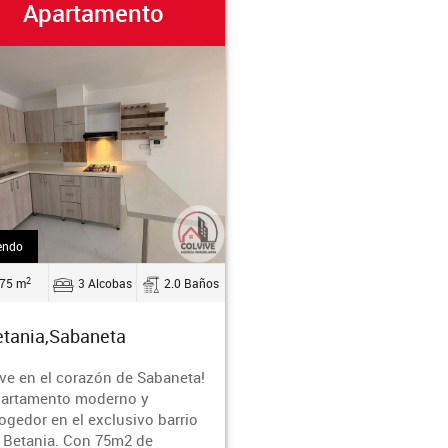
Apartamento
endo
2
75 m
3 Alcobas
2.0 Baños
tania,Sabaneta
ive en el corazón de Sabaneta!
artamento moderno y
ogedor en el exclusivo barrio
 Betania. Con 75m2 de