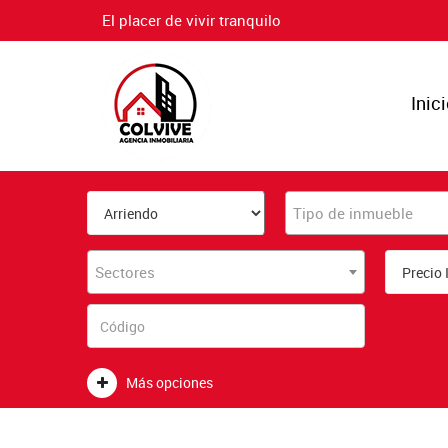
El placer de vivir tranquilo
Inic
Tipo de inmueble
Sectores
Más opciones