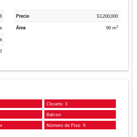
8
Precio
$3,200,000
2
a
Área
90 m
a
3
Closets: 3
Balcon
r
Número de Piso: 9