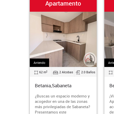
Apartamento
Arriendo
Arri
2
62 m
2 Alcobas
2.0 Baños
Betania,Sabaneta
Be
¿Buscas un espacio moderno y
¡V
acogedor en una de las zonas
Ap
más privilegiadas de Sabaneta?
ac
Presentamos este
de