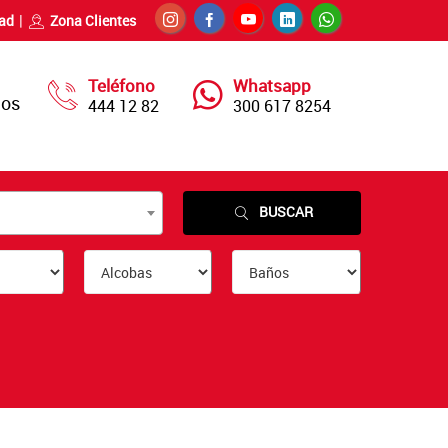
dad
Zona Clientes
Teléfono
Whatsapp
nos
444 12 82
300 617 8254
BUSCAR