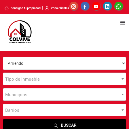
Consigna tu propiedad
Zona Clientes
Tipo de inmueble
Municipios
Barrios
BUSCAR